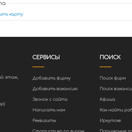
та
ыть карту
СЕРВИСЫ
ПОИСК
ий этаж,
Добавить фирму
Поиск фирм
Добавить вакансию
Поиск ваканси
Звонок с сайта
Афиша
тр)
Написать нам
Как найти ра
Реквизиты
Иркутске
Статистика по видам
Популярные з