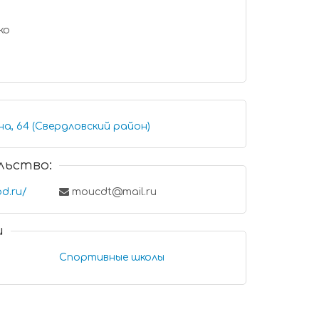
ко
а, 64 (Свердловский район)
льство:
od.ru/
moucdt@mail.ru
и
Спортивные школы