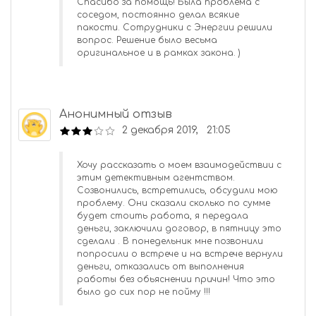
Спасибо за помощь! Была проблема с
соседом, постоянно делал всякие
пакости. Сотрудники с Энергии решили
вопрос. Решение было весьма
оригинальное и в рамках закона. )
Анонимный отзыв
2 декабря 2019, 21:05
Хочу рассказать о моем взаимодействии с
этим детективным агентством.
Созвонились, встретились, обсудили мою
проблему. Они сказали сколько по сумме
будет стоить работа, я передала
деньги, заключили договор, в пятницу это
сделали . В понедельник мне позвонили
попросили о встрече и на встрече вернули
деньги, отказались от выполнения
работы без обьяснении причин! Что это
было до сих пор не пойму !!!