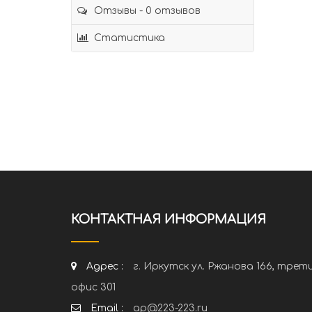
Отзывы - 0 отзывов
Статистика
КОНТАКТНАЯ ИНФОРМАЦИЯ
Адрес :
г. Иркутск ул. Ржанова 166, трет
офис 301
Email :
ap@223-223.ru