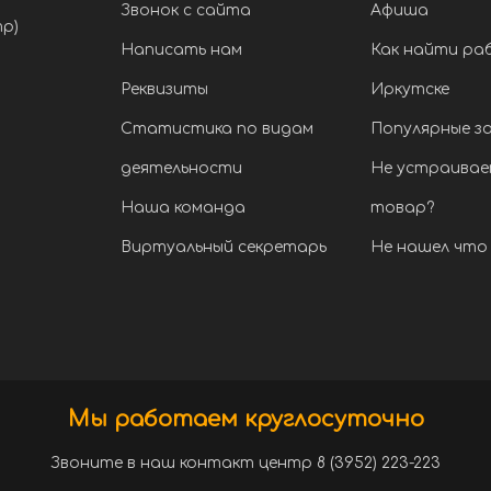
Звонок с сайта
Афиша
тр)
Написать нам
Как найти ра
Реквизиты
Иркутске
Статистика по видам
Популярные з
деятельности
Не устраивае
Наша команда
товар?
Виртуальный секретарь
Не нашел что 
Мы работаем круглосуточно
Звоните в наш контакт центр 8 (3952) 223-223