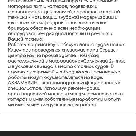
Наша компания специализируется на ремонте
моторных яхт и катеров, подвесных и
стационарных двигателей, подготовке водной
техники к навигации, глубокой модернизации и
тюнинге. квалифицированная техническая
бригада, обеспечена всем необходимым
оборудованием для диагностики и ремонта
Вашей техники.
Работы по ремонту и обслуживанию судов наших
Клиентов проводятся специалистами Сервис-
центра как на производственной базе,
расположенной в микрорайоне «Солнечный-2», так
и в условиях выезда в места стоянок судов. В
случаях экстренной необходимости ремонтные
работы могут осуществляться на воде.
АКВАМАРИН - это команда квалифицированных
специалистов. Используя рекомендации
производителей материалов для ремонта яхт и
катеров и имея собственные наработки и опыт,
мы выполняем следующие виды работ: