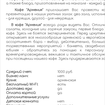
а также блюда, приготовленные на мангале - каждый де
Кафе "Армения"
приглашает Вас провести ко
презентацию в наших уютных залах: два зала, исполне
– для курящих, другой – для некурящих.
В кафе "Армения"
всегда рады видеть Вас. Отличн
салаты, холодные или горячие закуски, первые блю
кафе. Здесь не боятся экспериментов. Перед иркутя
открывает всё многообразие армянской и европейско
ассортимент бара – выбор, действительно, большо
торжественных мероприятий - банкета, свадебног
юбилея – обратитесь за помощью к персоналу 
времяпрепровождение, вежливое и тактичное обслуж
при посещении нашего кафе. Здесь придерживаются з
Средний счет:
1000 руб.
Бизнес-ланч:
нет
Кухня:
армянская
Бесплатный WI-FI:
есть
Доставка еды:
да
Оплата картой:
да
Дополнительные услуги
Детская комната:
нет