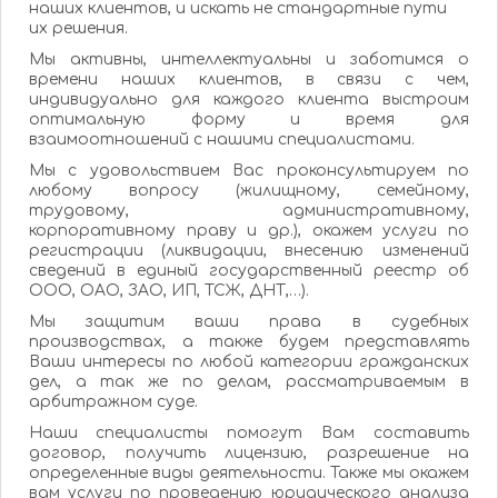
наших клиентов, и искать не стандартные пути
их решения.
Мы активны, интеллектуальны и заботимся о
времени наших клиентов, в связи с чем,
индивидуально для каждого клиента выстроим
оптимальную форму и время для
взаимоотношений с нашими специалистами.
Мы с удовольствием Вас проконсультируем по
любому вопросу (жилищному, семейному,
трудовому, административному,
корпоративному праву и др.), окажем услуги по
регистрации (ликвидации, внесению изменений
сведений в единый государственный реестр об
ООО, ОАО, ЗАО, ИП, ТСЖ, ДНТ,…).
Мы защитим ваши права в судебных
производствах, а также будем представлять
Ваши интересы по любой категории гражданских
дел, а так же по делам, рассматриваемым в
арбитражном суде.
Наши специалисты помогут Вам составить
договор, получить лицензию, разрешение на
определенные виды деятельности. Также мы окажем
вам услуги по проведению юридического анализа