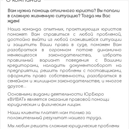
О компании
Вам нужна помощь отличного юриста? Вы попали
в сложную жизненную ситуацию? Тогда мы Вас
ждем!
Наша команда опытных, практикующих юристов
поможет Вам справиться с любой проблемой,
достойно выйти из любой сложившейся ситуации
и защитить Ваши права в суде, поможем Вам
разобраться в огромном потоке динамично
меняющегося законодательства, избрать
правильный вариант поведения с Вашими
кредиторами, наладить документооборот на
предприятии, решить проблемы с поставщиками,
оформить право собственности, разобраться в
семейном и жилищном законодательстве, и многое
другое…
Основными видами деятельности ЮрБюро
«ВИВАТ» является оказание правовой помощи
юридическим и физическим лицам.
Наши клиенты платят нам только за
положительный результат нашего труда.
Мы любим решать сложные юридические проблемы