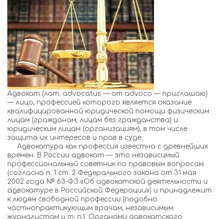
Адвокат (лат. advocatus — от advoco — приглашаю)
— лицо, профессией которого является оказание
квалифицированной юридической помощи физическим
лицам (гражданам, лицам без гражданства) и
юридическим лицам (организациям), в том числе
защита их интересов и прав в суде.
Адвокатура как профессия известна с древнейших
времён. В России адвокат — это независимый
профессиональный советник по правовым вопросам
(согласно п. 1 ст. 2 Федерального закона от 31 мая
2002 года № 63-ФЗ «Об адвокатской деятельности и
адвокатуре в Российской Федерации») и принадлежит
к людям свободной профессии (подобно
частнопрактикующим врачам, независимым
журналистам и т. п.). Органами адвокатского