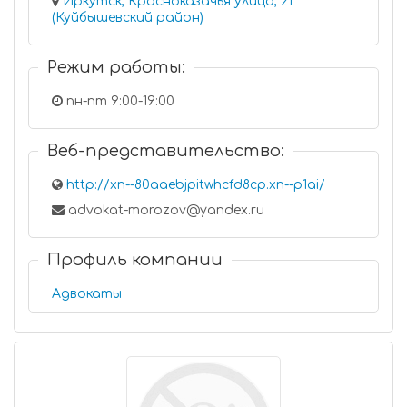
Иркутск, Красноказачья улица, 21
(Куйбышевский район)
Режим работы:
пн-пт 9:00-19:00
Веб-представительство:
http://xn--80aaebjpitwhcfd8cp.xn--p1ai/
advokat-morozov@yandex.ru
Профиль компании
Адвокаты