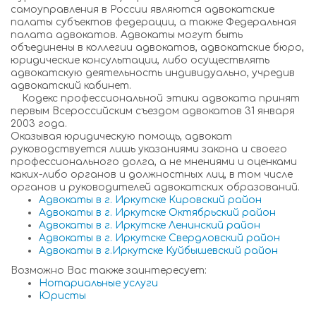
самоуправления в России являются адвокатские
палаты субъектов федерации, а также Федеральная
палата адвокатов. Адвокаты могут быть
объединены в коллегии адвокатов, адвокатские бюро,
юридические консультации, либо осуществлять
адвокатскую деятельность индивидуально, учредив
адвокатский кабинет.
Кодекс профессиональной этики адвоката принят
первым Всероссийским съездом адвокатов 31 января
2003 года.
Оказывая юридическую помощь, адвокат
руководствуется лишь указаниями закона и своего
профессионального долга, а не мнениями и оценками
каких-либо органов и должностных лиц, в том числе
органов и руководителей адвокатских образований.
Адвокаты в г. Иркутске Кировский район
Адвокаты в г. Иркутске Октябрьский район
Адвокаты в г. Иркутске Ленинский район
Адвокаты в г. Иркутске Свердловский район
Адвокаты в г.Иркутске Куйбышевский район
Возможно Вас также заинтересует:
Нотариальные услуги
Юристы