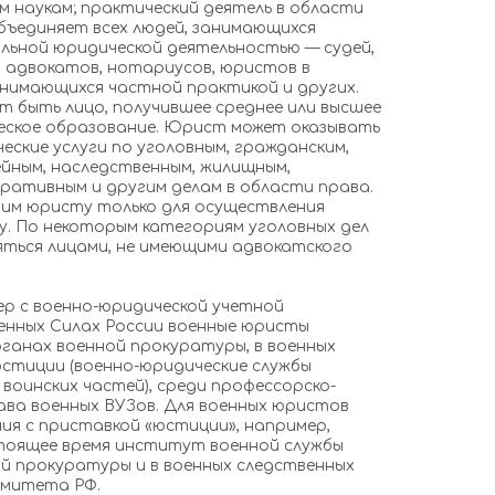
м наукам; практический деятель в области
бъединяет всех людей, занимающихся
ьной юридической деятельностью — судей,
, адвокатов, нотариусов, юристов в
анимающихся частной практикой и других.
быть лицо, получившее среднее или высшее
еское образование. Юрист может оказывать
ские услуги по уголовным, гражданским,
ейным, наследственным, жилищным,
ативным и другим делам в области права.
им юристу только для осуществления
у. По некоторым категориям уголовных дел
ться лицами, не имеющими адвокатского
 с военно-юридической учетной
енных Силах России военные юристы
анах военной прокуратуры, в военных
юстиции (военно-юридические службы
 воинских частей), среди профессорско-
ва военных ВУЗов. Для военных юристов
ия с приставкой «юстиции», например,
тоящее время институт военной службы
ой прокуратуры и в военных следственных
омитета РФ.