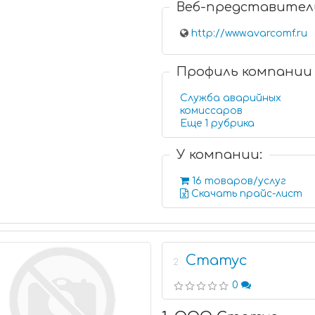
Веб-представител
http://www.avarcomf.ru
Профиль компании
Служба аварийных
комиссаров
Еще 1 рубрика
У компании:
16 товаров/услуг
Скачать прайс-лист
Статус
2
0