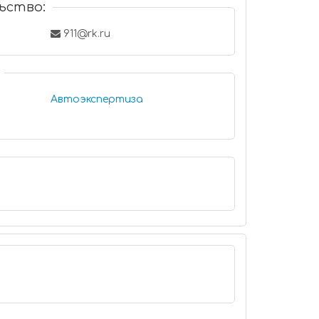
ьство:
911@rk.ru
Автоэкспертиза