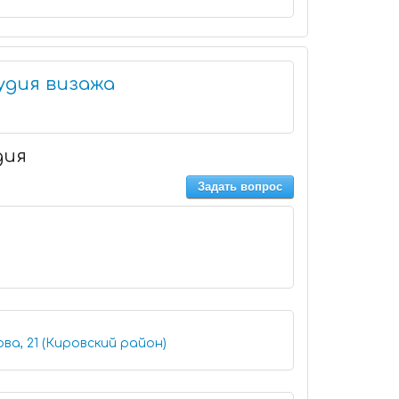
удия визажа
дия
Задать вопрос
ва, 21 (Кировский район)