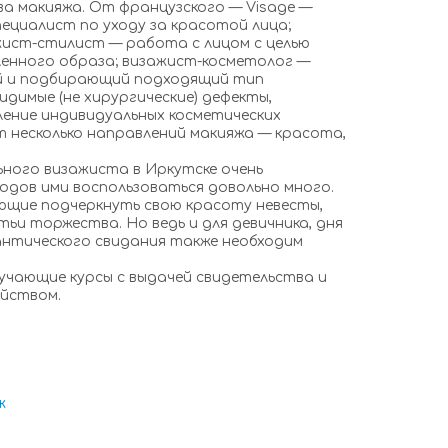
а макияжа. От французского — Visage —
 специалист по уходу за красотой лица;
жист-стилист — работа с лицом с целью
ленного образа; визажист-косметолог —
й и подбирающий подходящий тип
димые (не хирургические) дефекты,
ение индивидуальных косметических
т несколько направлений макияжа — красота,
го визажиста в Иркутске очень
одов ими воспользоваться довольно много.
ющие подчеркнуть свою красоту невесты,
тьи торжества. Но ведь и для девичника, дня
нтического свидания также необходим
учающие курсы с выдачей свидетельства и
йством.
ж