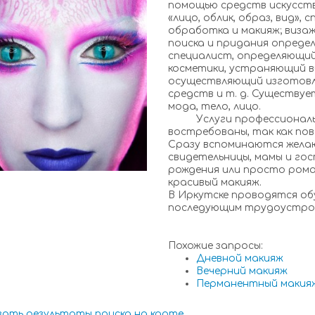
помощью средств искусств
«лицо, облик, образ, вид»,
обработка и макияж; виза
поиска и придания опреде
специалист, определяющи
косметики, устраняющий ви
осуществляющий изготовл
средств и т. д. Существуе
мода, тело, лицо.
Услуги профессионально
востребованы, так как пов
Сразу вспоминаются жела
свидетельницы, мамы и гос
рождения или просто рома
красивый макияж.
В Иркутске проводятся об
последующим трудоустро
Похожие запросы:
Дневной макияж
Вечерний макияж
Перманентный макия
зать результаты поиска на карте