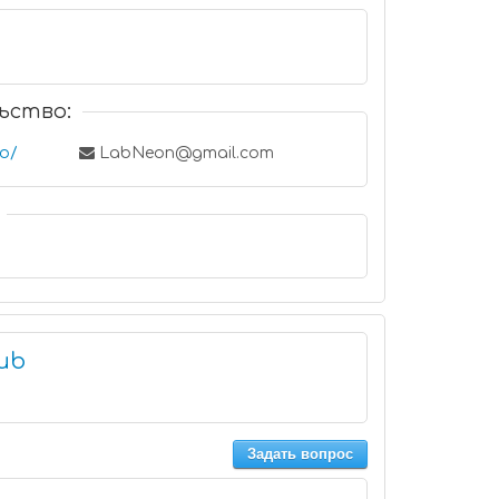
ьство:
fo/
LabNeon@gmail.com
lub
Задать вопрос