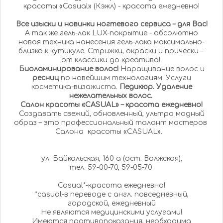
красоты «Casual» (Кэжл) - красота ежедневно!
Все изыски и новинки ногтевого сервиса – для Вас!
А так же гель-лак LUX-покрытие - абсолютно
новая техника нанесения гель-лака максимально-
близко к кутикуле. Стрижки, окраски и прически –
от классики до креатива!
Биоламинирование волос!
Наращивание волос и
ресниц
по новейшим технологиям. Услуги
косметика-визажиста.
Педикюр. Удаление
нежелательных волос.
Салон красоты «CASUAL» – красота ежедневно!
Создавать свежий, обновленный, ультра модный
образ – это профессиональный талант мастеров
Салона красоты «CASUAL».
ул. Байкальская, 160 а (ост. Волжская),
тел. 59-00-70, 59-05-70
Casual*-красота ежедневно!
*casual-в переводе с англ. повседневный,
городской, ежедневный
Не являются медицинскими услугами!
Имеются противопоказания, необходима