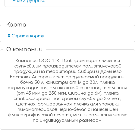
Еще 3 рубрики
Карта
Скрыть карту
О компании
Компания ООО "ПКП Сибпромторг" является
крупнейшим производителем полиэтиленовой
продукции на территории Сибири и Дальнего
Востока. Ассортимент предлагаемой продукции:
бочка 50 л, канистры от 1л до 30л, пленка
термоусадочная, пленка хозяйственная, тепличная
(от 45 мкм до 250 мкм, ширина до 6м), пленка
стабилизированная сроком службы до 3-х лет,
цветная, армированная, пленка для упаковки
пиломатериалов черно-белая с нанесением
флексографической печати, мешки полиэтиленовые
по индивидуальным размерам.