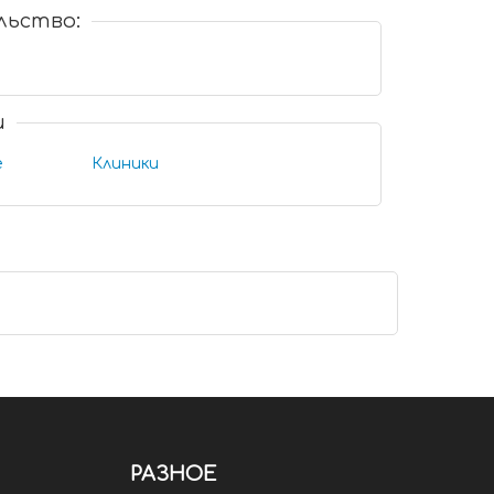
льство:
и
е
Клиники
РАЗНОЕ