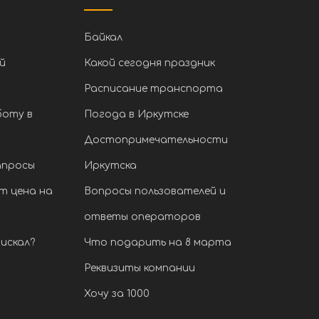
Байкал
й
Какой сегодня праздник
Расписание транспорта
боту в
Погода в Иркутске
Достопримечательности
апросы
Иркутска
т цена на
Вопросы пользователей и
ответы операторов
искал?
Что подарить на 8 марта
Реквизиты компании
Хочу за 1000