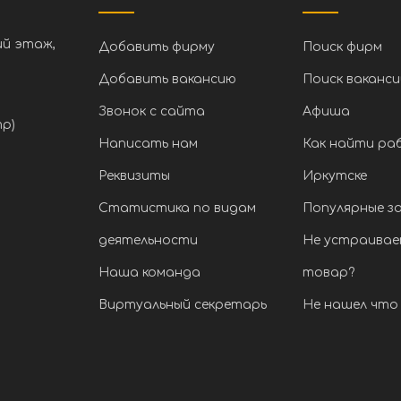
ий этаж,
Добавить фирму
Поиск фирм
Добавить вакансию
Поиск ваканси
Звонок с сайта
Афиша
тр)
Написать нам
Как найти ра
Реквизиты
Иркутске
Статистика по видам
Популярные з
деятельности
Не устраивае
Наша команда
товар?
Виртуальный секретарь
Не нашел что 