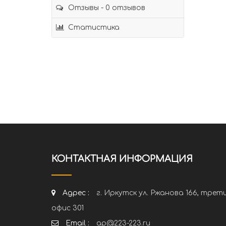
Отзывы - 0 отзывов
Статистика
КОНТАКТНАЯ ИНФОРМАЦИЯ
Адрес :
г. Иркутск ул. Ржанова 166, трет
офис 301
Email :
ap@223-223.ru