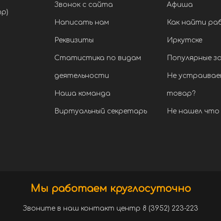
Звонок с сайта
Афиша
тр)
Написать нам
Как найти ра
Реквизиты
Иркутске
Статистика по видам
Популярные з
деятельности
Не устраивае
Наша команда
товар?
Виртуальный секретарь
Не нашел что 
Мы работаем круглосуточно
Звоните в наш контакт центр 8 (3952) 223-223