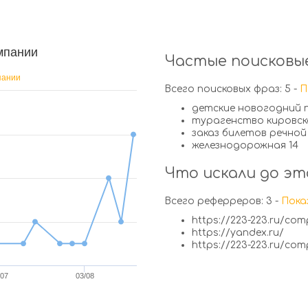
мпании
Частые поисковые
пании
Всего поисковых фраз: 5 -
П
детские новогодний 
турагенство кировск
заказ билетов речной
железнодорожная 14
Что искали до эт
Всего реферреров: 3 -
Пока
https://223-223.ru/co
https://yandex.ru/
https://223-223.ru/co
/07
03/08