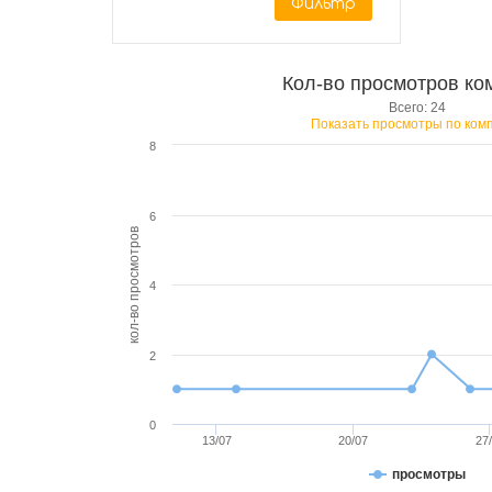
Фильтр
Кол-во просмотров ко
Всего: 24
Показать просмотры по ком
8
6
кол-во просмотров
4
2
0
13/07
20/07
27
просмотры