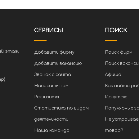
СЕРВИСЫ
ПОИСК
ий этаж,
Добавить фирму
Поиск фирм
Добавить вакансию
Поиск ваканси
Звонок с сайта
Афиша
тр)
Написать нам
Как найти ра
Реквизиты
Иркутске
Статистика по видам
Популярные з
деятельности
Не устраивае
Наша команда
товар?