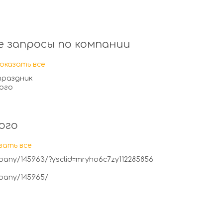
 запросы по компании
оказать все
праздник
ого
ого
зать все
mpany/145963/?ysclid=mryho6c7zy112285856
mpany/145965/