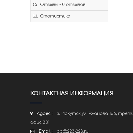
Отзывы - 0 отзывов
Статистика
КОНТАКТНАЯ ИНФОРМАЦИЯ
Адрес :
г. Иркутск ул. Ржанова 166, трет
офис 301
Email :
ap@223-223.ru