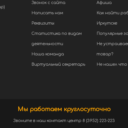
Звонок с сайта
Афиша
тр)
Написать нам
Как найти ра
Реквизиты
Иркутске
Статистика по видам
Популярные з
деятельности
Не устраивае
Наша команда
товар?
Виртуальный секретарь
Не нашел что 
Мы работаем круглосуточно
Звоните в наш контакт центр 8 (3952) 223-223