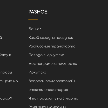
РАЗНОЕ
Байкал
й
Какой сегодня праздник
Расписание транспорта
боту в
Погода в Иркутске
Достопримечательности
апросы
Иркутска
т цена на
Вопросы пользователей и
ответы операторов
искал?
Что подарить на 8 марта
Реквизиты компании