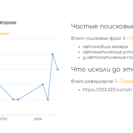
мпании
Частые поисковые
пании
Всего поисковых фраз: 3 -
П
автомобиль камеры
автоматические уст
д автоматические по
Что искали до эт
Всего реферреров: 1 -
Показ
https://223-223.ru/cat/
27/07
03/08