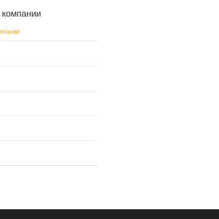
т компании
омпании