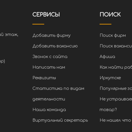
СЕРВИСЫ
ПОИСК
ий этаж,
Добавить фирму
Поиск фирм
Добавить вакансию
Поиск ваканси
Звонок с сайта
Афиша
тр)
Написать нам
Как найти ра
Реквизиты
Иркутске
Статистика по видам
Популярные з
деятельности
Не устраивае
Наша команда
товар?
Виртуальный секретарь
Не нашел что 