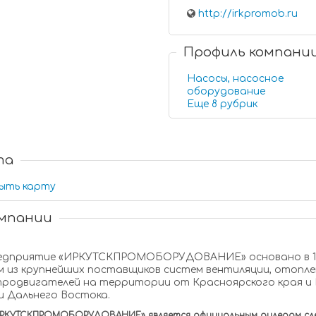
http://irkpromob.ru
Профиль компани
Насосы, насосное
оборудование
Еще 8 рубрик
та
ыть карту
омпании
 из крупнейших поставщиков систем вентиляции, отопле
тродвигателей на территории от Красноярского края и 
 и Дальнего Востока.
РКУТСКПРОМОБОРУДОВАНИЕ» является официальным дилером сле