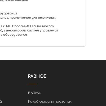
орудование
ние, применяемое для отопления,
АО «ГМС Насосы»,АО «Ливнынасос»
й, генераторов, систем управления
ое оборудование
РАЗНОЕ
Байкал
й
Какой сегодня праздник