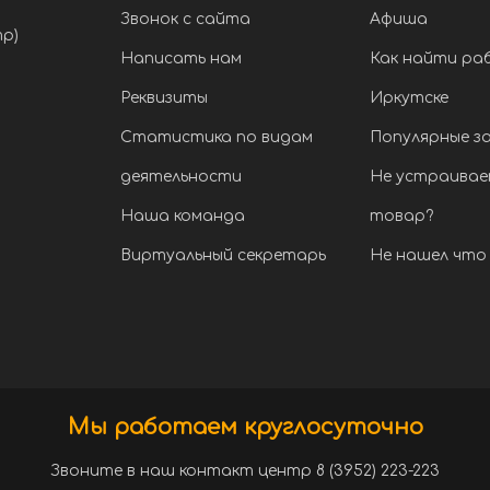
Звонок с сайта
Афиша
тр)
Написать нам
Как найти ра
Реквизиты
Иркутске
Статистика по видам
Популярные з
деятельности
Не устраивае
Наша команда
товар?
Виртуальный секретарь
Не нашел что 
Мы работаем круглосуточно
Звоните в наш контакт центр 8 (3952) 223-223