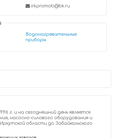
irkpromob@bk.ru
и
Водонагревательные
приборы
ния, насосно-силового оборудования и
Иркутской области до Забайкальского
дующих заводов: