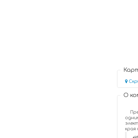
Кар
Скр
О к
Предприятие «ИРКУТСКПРОМОБОРУДОВАНИЕ» основано в 1996 г. и на сегодняшний день является
одним
элек
края
«И