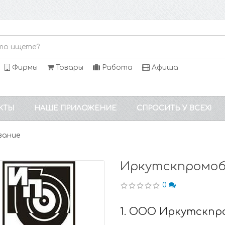
Фирмы
Товары
Работа
Афиша
КТЫ
НАШЕ ПРИЛОЖЕНИЕ
СПРОСИТЬ У ВСЕХ!
вание
Иркутскпромоб
0
1. ООО Иркутскпр