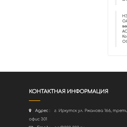
НЭ
ОА
ве
АО
Ко
ОО
КОНТАКТНАЯ ИНФОРМАЦИЯ
Адрес :
г. Иркутск ул. Ржанова 166, трет
офис 301