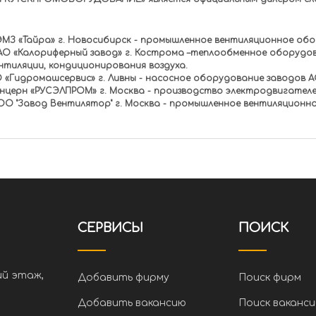
МЗ «Тайра» г. Новосибирск - промышленное вентиляционное об
О «Калориферный завод» г. Кострома –теплообменное оборудова
нтиляции, кондиционирования воздуха.
 «Гидромашсервис» г. Ливны - насосное оборудование заводов 
нцерн «РУСЭЛПРОМ» г. Москва - производство электродвигателе
О "Завод Вентилятор" г. Москва - промышленное вентиляционн
СЕРВИСЫ
ПОИСК
ий этаж,
Добавить фирму
Поиск фирм
Добавить вакансию
Поиск ваканси