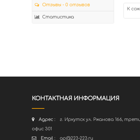
Отзывы - 0 отзывов
К сож
Статистика
КОНТАКТНАЯ ИНФОРМАЦИЯ
Адрес :
г. Иркутск ул. Ржанова 166, трет
офис 301
Email :
ap@223-223.ru