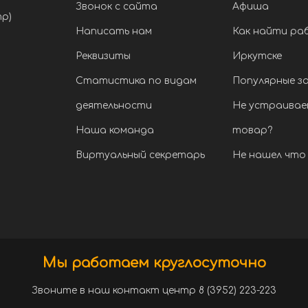
Звонок с сайта
Афиша
тр)
Написать нам
Как найти ра
Реквизиты
Иркутске
Статистика по видам
Популярные з
деятельности
Не устраивае
Наша команда
товар?
Виртуальный секретарь
Не нашел что 
Мы работаем круглосуточно
Звоните в наш контакт центр 8 (3952) 223-223