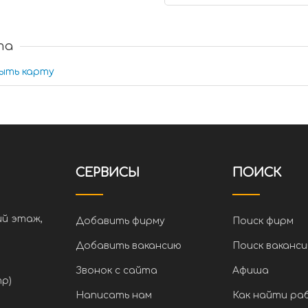
та
ыть карту
СЕРВИСЫ
ПОИСК
ий этаж,
Добавить фирму
Поиск фирм
Добавить вакансию
Поиск ваканси
Звонок с сайта
Афиша
тр)
Написать нам
Как найти ра