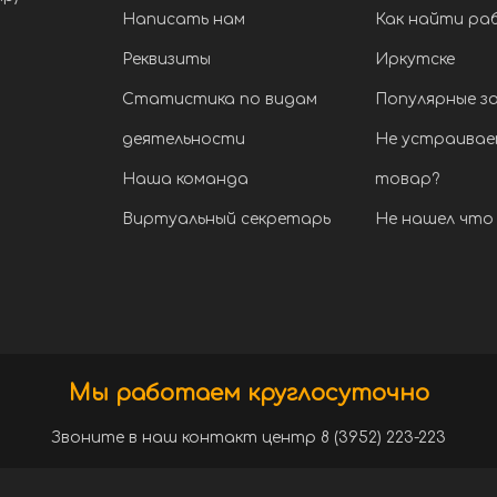
Написать нам
Как найти ра
Реквизиты
Иркутске
Статистика по видам
Популярные з
деятельности
Не устраивае
Наша команда
товар?
Виртуальный секретарь
Не нашел что 
Мы работаем круглосуточно
Звоните в наш контакт центр 8 (3952) 223-223