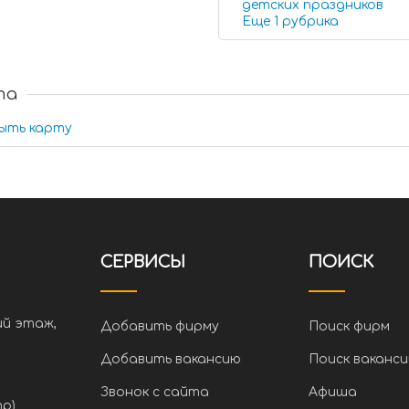
детских праздников
Еще 1 рубрика
та
ыть карту
СЕРВИСЫ
ПОИСК
ий этаж,
Добавить фирму
Поиск фирм
Добавить вакансию
Поиск ваканси
Звонок с сайта
Афиша
тр)