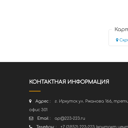
Кар
Скр
КОНТАКТНАЯ ИНФОРМАЦИЯ
Адрес :
г. Иркутск ул. Ржанова 166, трет
офис 301
Email :
ap@223-223.ru
Телефон: :
+7 (3952) 223-223 (контакт цен