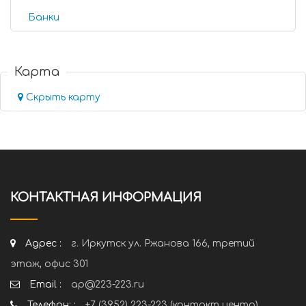
Банки
Карта
Скрыть карту
КОНТАКТНАЯ ИНФОРМАЦИЯ
Адрес :
г. Иркутск ул. Ржанова 166, третий
этаж, офис 301
Email :
ap@223-223.ru
Телефон: :
+7 (3952) 223-223 (контакт центр)