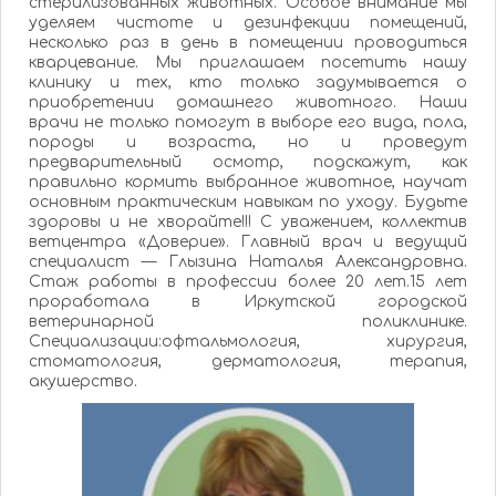
стерилизованных животных. Особое внимание мы
уделяем чистоте и дезинфекции помещений,
несколько раз в день в помещении проводиться
кварцевание. Мы приглашаем посетить нашу
клинику и тех, кто только задумывается о
приобретении домашнего животного. Наши
врачи не только помогут в выборе его вида, пола,
породы и возраста, но и проведут
предварительный осмотр, подскажут, как
правильно кормить выбранное животное, научат
основным практическим навыкам по уходу. Будьте
здоровы и не хворайте!!! С уважением, коллектив
ветцентра «Доверие». Главный врач и ведущий
специалист — Глызина Наталья Александровна.
Стаж работы в профессии более 20 лет.15 лет
проработала в Иркутской городской
ветеринарной поликлинике.
Специализации:офтальмология, хирургия,
стоматология, дерматология, терапия,
акушерство.