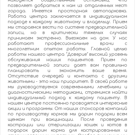
находятся общественные остановки, что
позволяет добраться к нам из отдаленных мест
города. Имеется просторная автопарковка.
Работа центра заключается в индивидуальном
подходе к каждому животному и владельцу. Прием
мы стараемся вести по системе предварительной
записи, но в критически тяжелых случаях
принимаем экстренно. Выезжаем на дом. У нас
работают профессиональные врачи с
многолетним опытом работы. Главной целью
работы нашего центра “Доверие“ высокий уровень
обслуживания наших пациентов. Прием по
предварительной записи дает вам правильно
планировать и экономить ваше время.
Отсутствие очередей и контакта с другими
животными - это наш приоритет. В своей работе
мы руководствуемся современными лечебными и
диагностическими методиками, стремимся найти
индивидуальный подход к каждому пациенту. В
нашем центре постоянно проводятся интересные
акции и программы. От наших спонсоров компаний
по производству кормов мы дарим подарки всем
щенкам при вакцинации. После проведения
кастрации или стерилизации кошек и котов в
подарок дарим корма для кастрированных и