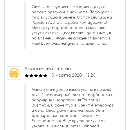
Отличное турагентство,менеджер с
порога предложил нам кофе. Подбирали
тур в Турцию в Белеке. Остановились на
Papillon Aysha 5, с ребенком идеально!
Менеджер подробно рассказала,какие
услуги включены,все,вплоть до анимации
по времени. Ждем не дождемся вылета в
мае! Всем рекомендую это агентство!
Анонимный отзыв
13 марта 2020, 12:20
Летаю от турагенства уже не в первый
раз! И не последний точно - подбирали и
популярные направления Таиланд и
Вьетнам, и даже тур в Санкт-Петербург,
и цена была даже ниже, чем если бы я
бронировала самостоятельно! А с
Вьетнамом вообще круто получилось
уехать в шикарный отель Vinpearl