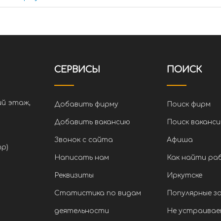
СЕРВИСЫ
ПОИСК
ий этаж,
Добавить фирму
Поиск фирм
Добавить вакансию
Поиск ваканси
Звонок с сайта
Афиша
тр)
Написать нам
Как найти ра
Реквизиты
Иркутске
Статистика по видам
Популярные з
деятельности
Не устраивае