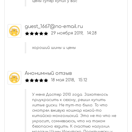
цены супер купил у вас
guest_1667@no-email.ru
29 ноября 2019, 14:28
хороший шины и цены
Анонимный отзыв
18 мая 2018, 15:12
У меня Дастер 2010 года. Захотелось
приукрасить к сезону, решил купить
литые диски. Не тут-то было. То что
смотрел вживую кошмар какой-то
китайско-монгольский. Это не то что не
украсит, сомневаюсь, что на таком
безопасно ездить. К счастью нагуглил
магазин Шины Иркутска. Практически у