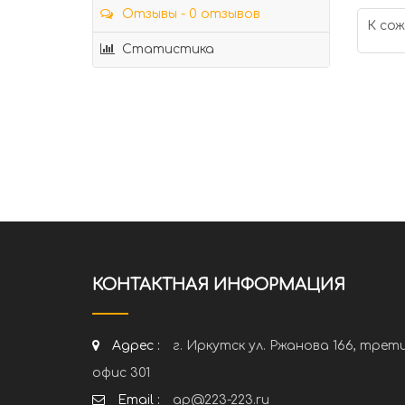
Отзывы - 0 отзывов
К сож
Статистика
КОНТАКТНАЯ ИНФОРМАЦИЯ
Адрес :
г. Иркутск ул. Ржанова 166, трет
офис 301
Email :
ap@223-223.ru