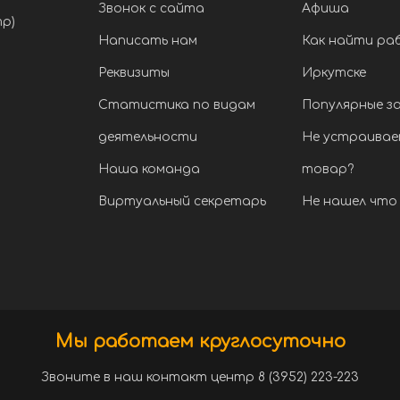
Звонок с сайта
Афиша
тр)
Написать нам
Как найти ра
Реквизиты
Иркутске
Статистика по видам
Популярные з
деятельности
Не устраивае
Наша команда
товар?
Виртуальный секретарь
Не нашел что 
Мы работаем круглосуточно
Звоните в наш контакт центр 8 (3952) 223-223