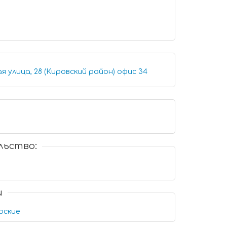
Иркутск, Партизанская улица, 28 (Кировский район) офис 34
льство:
и
рские