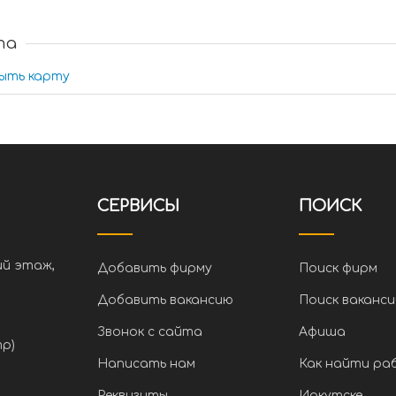
та
ыть карту
СЕРВИСЫ
ПОИСК
ий этаж,
Добавить фирму
Поиск фирм
Добавить вакансию
Поиск ваканси
Звонок с сайта
Афиша
тр)
Написать нам
Как найти ра
Реквизиты
Иркутске