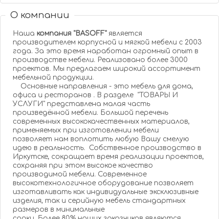
О компании
Наша
компания "BASOFF"
является
производителем корпусной и мягкой мебели с 2003
года. За это время наработан огромный опыт в
производстве мебели. Реализовано более 3000
проектов. Мы предлагаем широкий ассортимент
мебельной продукции.
Основные направления - это мебель для дома,
офиса и ресторанов . В разделе "ТОВАРЫ И
УСЛУГИ" представлена малая часть
произведённой мебели. Большой перечень
современных высококачественных материалов,
применяемых при изготовлении мебели
позволяет нам воплотить любую Вашу смелую
идею в реальность. Собственное производство в
Иркутске, сокращает время реализации проектов,
сохраняя при этом высокое качество
производимой мебели. Современное
высокотехнологичное оборудование позволяет
изготавливать как индивидуальные эксклюзивные
изделия, так и серийную мебель стандартных
размеров в минимальные
сроки. Более 80% наших заказчиков являются