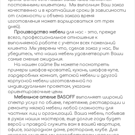
постоянными клиентами. Мы выполним Ваш заказ
качественно и в кратчайшие сроки (в зависимости
от сложности и объема заказа время
изготовления может варьироваться от трех
дней).
Производство мебели
для нас - это, прежде
всего, профессиональное отношение к
выполняемой работе с учётом всех пожеланий
клиента .Мы уверены что, сделав заказ у нас, Вы
убедитесь, что наша мебель удовлетворит Ваши
самые смелые ожидания.
На нашем сайте Вы можете посмотреть
примеры шкафов-кроватей, кухонь, шкафов-купе,
гардеробных комнат, детской мебели и другой
корпусной мебели изготовленной по
индивидуальным проектам, указаны
ориентировочные цены.
Мебельное ателье BASOFF
выполняет широкий
спектр услуг по обивке, перетяжке, реставрации и
ремонту мягкой мебели любой сложности для
частных лиц и организаций. Ваша мебель, побывав
в руках наших мастеров, еще долгие годы будет
верой и правдой служить вам в вашей квартире,
офисе, загородном доме, ресторане, клубе. Для