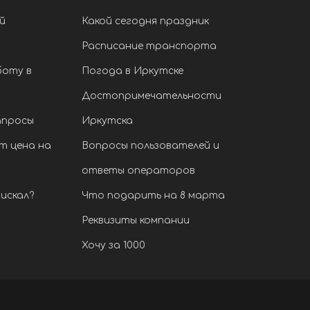
й
Какой сегодня праздник
Расписание транспорта
боту в
Погода в Иркутске
Достопримечательности
апросы
Иркутска
т цена на
Вопросы пользователей и
ответы операторов
искал?
Что подарить на 8 марта
Реквизиты компании
Хочу за 1000