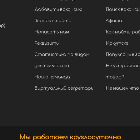
Добавить вакансию
Поиск ваканси
Звонок с сайта
Афиша
тр)
Написать нам
Как найти ра
Реквизиты
Иркутске
Статистика по видам
Популярные з
деятельности
Не устраивае
Наша команда
товар?
Виртуальный секретарь
Не нашел что 
Мы работаем круглосуточно