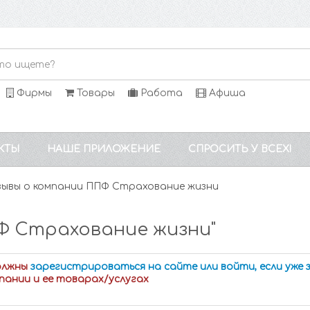
Фирмы
Товары
Работа
Афиша
КТЫ
НАШЕ ПРИЛОЖЕНИЕ
СПРОСИТЬ У ВСЕХ!
ывы о компании ППФ Страхование жизни
Ф Страхование жизни"
олжны
зарегистрироваться на сайте или войти, если уже
пании и ее товарах/услугах