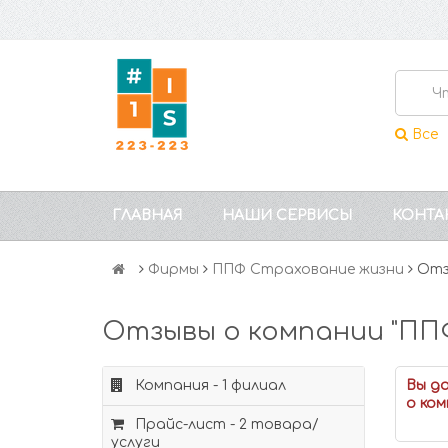
Все
ГЛАВНАЯ
НАШИ СЕРВИСЫ
КОНТА
Фирмы
ППФ Страхование жизни
Отз
Отзывы о компании "ПП
Компания - 1 филиал
Вы д
о ком
Прайс-лист - 2 товара/
услуги