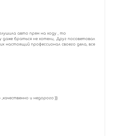
глушила авто прям на ходу , то
у даже браться не хотели,. Друг посоветовал
их настоящий профессионал своего дела, все
качественно и недорого )))