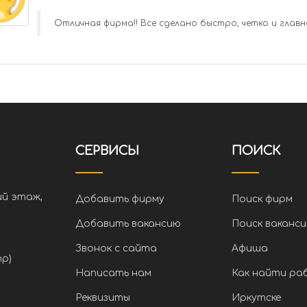
Отличная фирма!! Все сделано быстро, четко и главн
СЕРВИСЫ
ПОИСК
ий этаж,
Добавить фирму
Поиск фирм
Добавить вакансию
Поиск ваканси
Звонок с сайта
Афиша
тр)
Написать нам
Как найти ра
Реквизиты
Иркутске