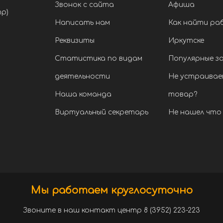
Звонок с сайта
Афиша
тр)
Написать нам
Как найти ра
Реквизиты
Иркутске
Статистика по видам
Популярные з
деятельности
Не устраивае
Наша команда
товар?
Виртуальный секретарь
Не нашел что 
Мы работаем круглосуточно
Звоните в наш контакт центр 8 (3952) 223-223