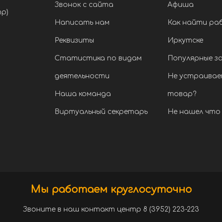
Звонок с сайта
Афиша
тр)
Написать нам
Как найти ра
Реквизиты
Иркутске
Статистика по видам
Популярные з
деятельности
Не устраивае
Наша команда
товар?
Виртуальный секретарь
Не нашел что 
Мы работаем круглосуточно
Звоните в наш контакт центр 8 (3952) 223-223