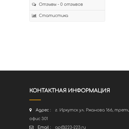
Отзывы - 0 отзывов
Статистика
КОНТАКТНАЯ ИНФОРМАЦИЯ
Адрес :
г. Иркутск ул. Ржанова 166, трет
офис 301
Email :
ap@223-223.ru