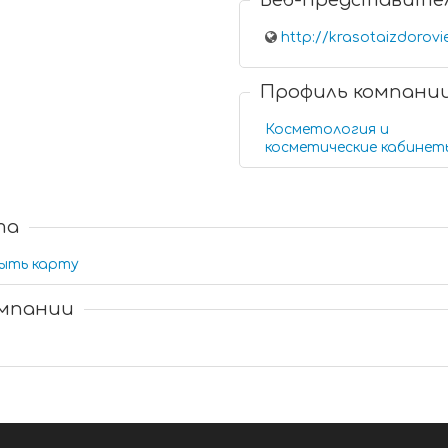
Веб-представите
http://krasotaizdorovi
Профиль компани
Косметология и
косметические кабинет
та
ыть карту
омпании