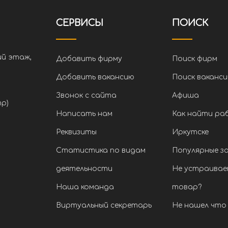
СЕРВИСЫ
ПОИСК
ий этаж,
Добавить фирму
Поиск фирм
Добавить вакансию
Поиск ваканси
Звонок с сайта
Афиша
тр)
Написать нам
Как найти ра
Реквизиты
Иркутске
Статистика по видам
Популярные з
деятельности
Не устраивае
Наша команда
товар?
Виртуальный секретарь
Не нашел что 