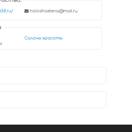
льство:
e38.ru/
holoshaelena@mail.ru
и
Салоны красоты
ы