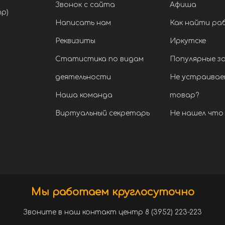
Звонок с сайта
Афиша
тр)
Написать нам
Как найти ра
Реквизиты
Иркутске
Статистика по видам
Популярные з
деятельности
Не устраивае
Наша команда
товар?
Виртуальный секретарь
Не нашел что 
Мы работаем круглосуточно
Звоните в наш контакт центр 8 (3952) 223-223