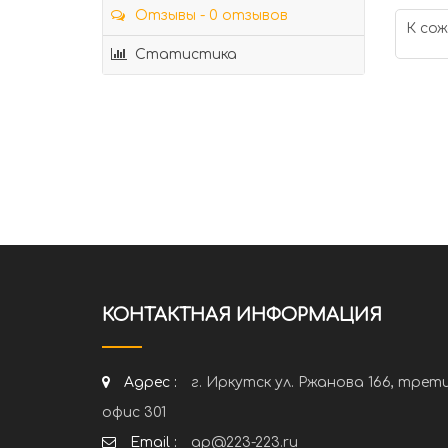
Отзывы - 0 отзывов
К сож
Статистика
КОНТАКТНАЯ ИНФОРМАЦИЯ
Адрес :
г. Иркутск ул. Ржанова 166, трет
офис 301
Email :
ap@223-223.ru