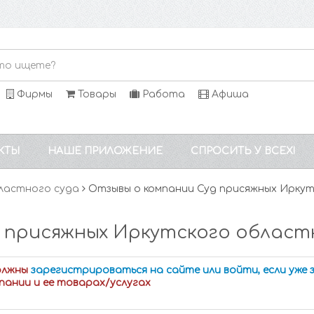
Фирмы
Товары
Работа
Афиша
КТЫ
НАШЕ ПРИЛОЖЕНИЕ
СПРОСИТЬ У ВСЕХ!
ластного суда
Отзывы о компании Суд присяжных Иркут
 присяжных Иркутского областн
олжны
зарегистрироваться на сайте или войти, если уже
пании и ее товарах/услугах