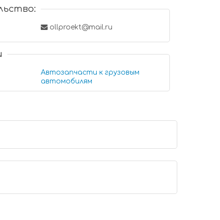
льство:
ollproekt@mail.ru
и
Автозапчасти к грузовым
автомобилям