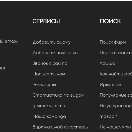
СЕРВИСЫ
ПОИСК
ий этаж,
Добавить фирму
Поиск фирм
Добавить вакансию
Поиск ваканси
Звонок с сайта
Афиша
тр)
Написать нам
Как найти ра
Реквизиты
Иркутске
Статистика по видам
Популярные з
деятельности
Не устраивае
Наша команда
товар?
Виртуальный секретарь
Не нашел что 