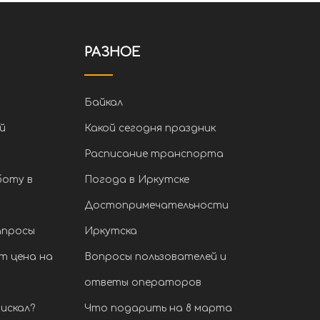
РАЗНОЕ
Байкал
й
Какой сегодня праздник
Расписание транспорта
боту в
Погода в Иркутске
Достопримечательности
апросы
Иркутска
т цена на
Вопросы пользователей и
ответы операторов
искал?
Что подарить на 8 марта