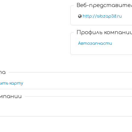
Веб-представите
http://sibzap38.ru
Профиль компани
Автозапчасти
та
ыть карту
омпании