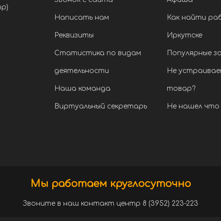
тр)
Написать нам
Как найти ра
Реквизиты
Иркутске
Статистика по видам
Популярные з
деятельности
Не устраивае
Наша команда
товар?
Виртуальный секретарь
Не нашел что 
Мы работаем круглосуточно
Звоните в наш контакт центр 8 (3952) 223-223