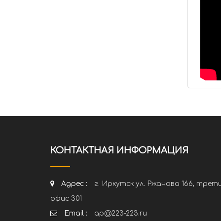
КОНТАКТНАЯ ИНФОРМАЦИЯ
Адрес :
г. Иркутск ул. Ржанова 166, трет
офис 301
Email :
ap@223-223.ru