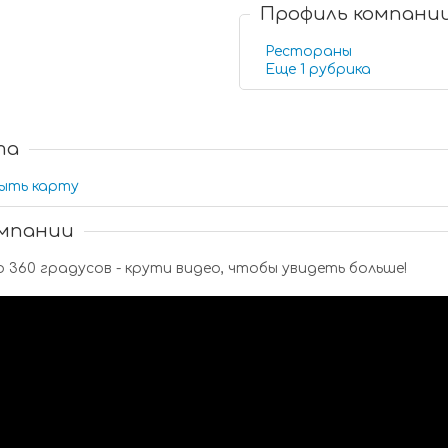
Профиль компани
Рестораны
Еще 1 рубрика
та
ыть карту
омпании
Видео 360 градусов - крути видео, чтобы увидеть больше!