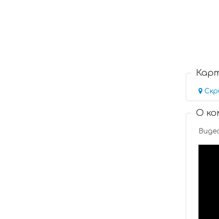
Кар
Скр
О к