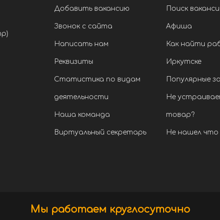
Добавить вакансию
Поиск ваканси
Звонок с сайта
Афиша
тр)
Написать нам
Как найти ра
Реквизиты
Иркутске
Статистика по видам
Популярные з
деятельности
Не устраивае
Наша команда
товар?
Виртуальный секретарь
Не нашел что 
Мы работаем круглосуточно