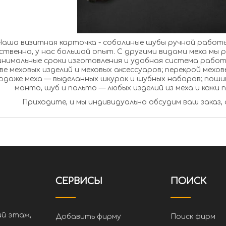
визитная карточка - соболиные шубы ручной работы. Шьем на заказ из меха соболя много и
енно, у нас большой опыт. С другими видами меха мы работаем не менее профессионально. У нас
альные сроки изготовления и удобная система работы с клиентами. Мы специализируемся: на
й, изменении фасона готовых шуб;
же меха — выделанных шкурок и шубных наборов; пошиве зимней и летней обуви, шапок, меховых
манто, шуб и пальто — любых издели
Приходите, и мы индивидуально обсудим ваш заказ,
СЕРВИСЫ
ПОИСК
ий этаж,
Добавить фирму
Поиск фирм