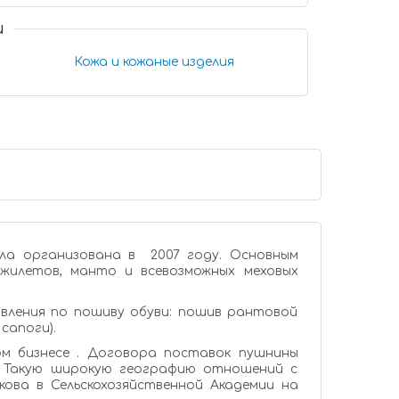
и
Кожа и кожаные изделия
ла организована в 2007 году. Основным
жилетов, манто и всевозможных меховых
авления по пошиву обуви: пошив рантовой
сапоги).
м бизнесе . Договора поставок пушнины
. Такую широкую географию отношений с
кова в Сельскохозяйственной Академии на