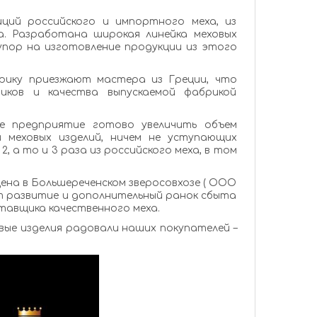
ций российского и импортного меха, из
. Разработана широкая линейка меховых
 упор на изготовление продукции из этого
рику приезжают мастера из Греции, что
ков и качества выпускаемой фабрикой
ше предприятие готово увеличить объем
 меховых изделий, ничем не уступающих
 а то и 3 раза из российского меха, в том
щена в Большереченском зверосовхозе ( ООО
ст развитие и дополнительный ранок сбыта
авщика качественного меха.
вые изделия радовали наших покупателей –