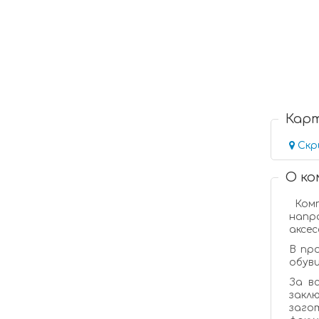
Кар
Скр
О к
Комп
напр
аксес
В пр
обуви
За в
закл
заго