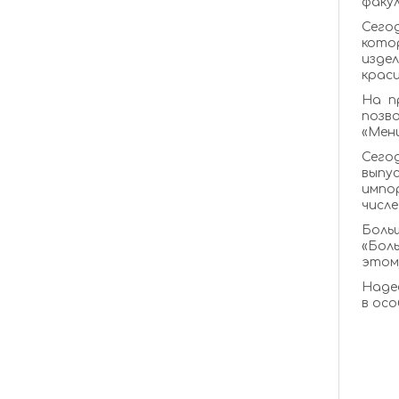
факул
Сего
кото
издел
краси
На п
позв
«Менш
Сего
выпу
импор
числе
Больш
«Бол
этом
Надее
в осо