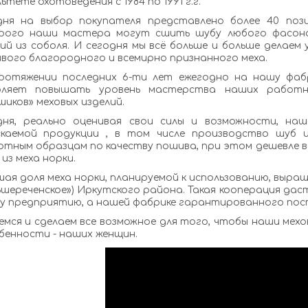
ьтете охотоведения с 1984 по 1991 г.г.
дня на выбор покупателя представлено более 40 пози
рого наши мастера могут сшить шубу любого фасона
ий из соболя. И сегодня мы всё больше и больше делаем
вого благородного и всемирно признанного меха.
ротяжении последних 6-ти лет ежегодно на нашу фаб
оляет повышать уровень мастерства наших работни
иков» меховых изделий.
дня, реально оценивая свои силы и возможности, на
скаемой продукции , в том числе производство шуб и
тным образцам по качеству пошива, при этом дешевле в 2,
 из меха норки.
ая доля меха норки, планируемой к использованию, выра
ьшереченское») Иркутского района. Такая кооперация да
у предприятию, а нашей фабрике гарантированного пост
мся и сделаем все возможное для того, чтобы наши мехо
бенности - наших женщин.