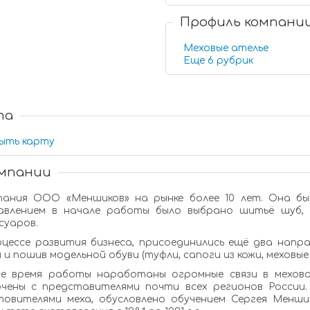
Профиль компани
Меховые ателье
Еще 6 рубрик
та
ыть карту
омпании
ания ООО «Меншиков» на рынке более 10 лет. Она бы
авлением в начале работы было выбрано шитьё шуб, 
суаров.
оцессе развития бизнеса, присоединились ещё два напр
 и пошив модельной обуви (туфли, сапоги из кожи, меховые 
се время работы наработаны огромные связи в мехово
ючены с представителями почти всех регионов России
товителями меха, обусловлено обучением Сергея Менши