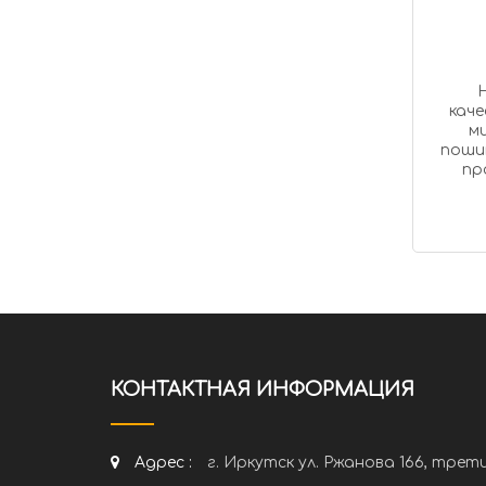
Наша 
качеств
миним
пошиве меховых изделий и меховых аксессуаров; перекрой меховых издели
прода
КОНТАКТНАЯ ИНФОРМАЦИЯ
Адрес :
г. Иркутск ул. Ржанова 166, трет