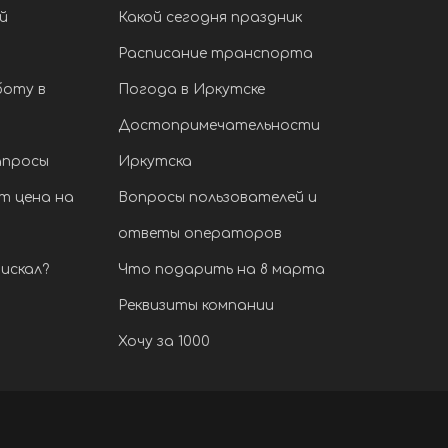
й
Какой сегодня праздник
Расписание транспорта
боту в
Погода в Иркутске
Достопримечательности
апросы
Иркутска
т цена на
Вопросы пользователей и
ответы операторов
искал?
Что подарить на 8 марта
Реквизиты компании
Хочу за 1000