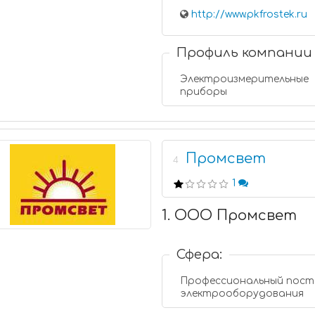
http://www.pkfrostek.ru
Профиль компании
Электроизмерительные
приборы
Промсвет
4
1
1. ООО Промсвет
Сфера:
Профессиональный пост
электрооборудования