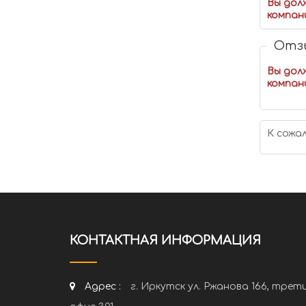
Вы дол
компан
Отзы
Вы дол
компан
К сожа
КОНТАКТНАЯ ИНФОРМАЦИЯ
Адрес :
г. Иркутск ул. Ржанова 166, трет