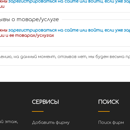
жны
зарегистрироваться на сайте или войти, если уже з
ии
вы о товаре/услуге
жны
зарегистрироваться на сайте или войти, если уже з
ии и ее товарах/услугах
лению, на данный момент, отзывов нет, мы будем весьма п
СЕРВИСЫ
ПОИСК
ий этаж,
Добавить фирму
Поиск фирм