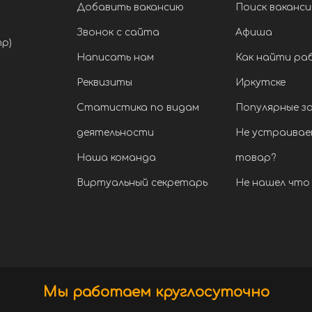
Добавить вакансию
Поиск ваканси
Звонок с сайта
Афиша
тр)
Написать нам
Как найти ра
Реквизиты
Иркутске
Статистика по видам
Популярные з
деятельности
Не устраивае
Наша команда
товар?
Виртуальный секретарь
Не нашел что 
Мы работаем круглосуточно