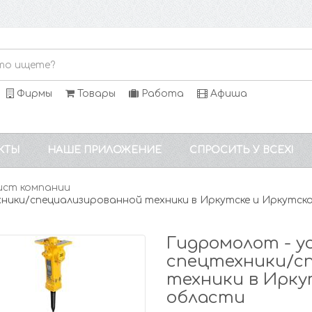
Фирмы
Товары
Работа
Афиша
КТЫ
НАШЕ ПРИЛОЖЕНИЕ
СПРОСИТЬ У ВСЕХ!
ист компании
ехники/специализированной техники в Иркутске и Иркутск
Гидромолот - ус
спецтехники/с
техники в Ирку
области