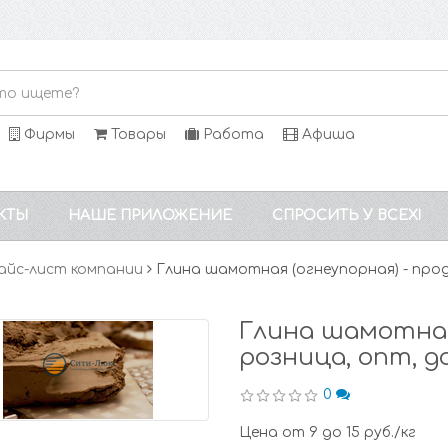
Фирмы
Товары
Работа
Афиша
КТЫ
НАШЕ ПРИЛОЖЕНИЕ
СПРОСИТЬ У ВСЕХ!
айс-лист компании
Глина шамотная (огнеупорная) - про
Глина шамотная
розница, опт, 
0
Цена от 9 до 15 руб./кг