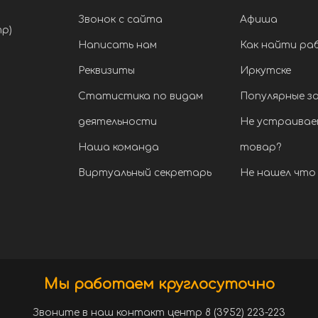
Звонок с сайта
Афиша
тр)
Написать нам
Как найти ра
Реквизиты
Иркутске
Статистика по видам
Популярные з
деятельности
Не устраивае
Наша команда
товар?
Виртуальный секретарь
Не нашел что 
Мы работаем круглосуточно
Звоните в наш контакт центр 8 (3952) 223-223