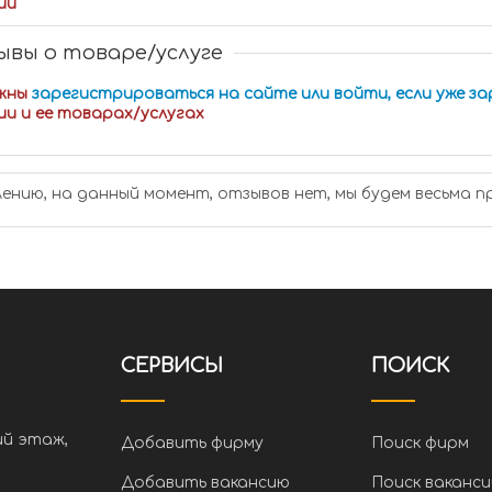
ии
вы о товаре/услуге
жны
зарегистрироваться на сайте или войти, если уже з
ии и ее товарах/услугах
лению, на данный момент, отзывов нет, мы будем весьма п
СЕРВИСЫ
ПОИСК
ий этаж,
Добавить фирму
Поиск фирм
Добавить вакансию
Поиск ваканси