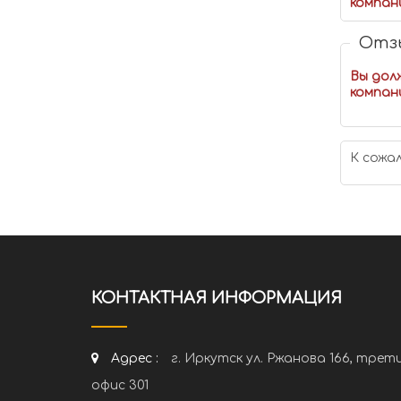
компан
Отзы
Вы дол
компан
К сожа
КОНТАКТНАЯ ИНФОРМАЦИЯ
Адрес :
г. Иркутск ул. Ржанова 166, трет
офис 301