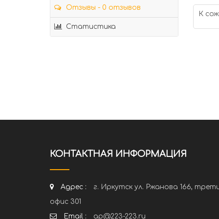
Отзывы - 0 отзывов
К сож
Статистика
КОНТАКТНАЯ ИНФОРМАЦИЯ
Адрес :
г. Иркутск ул. Ржанова 166, трет
офис 301
Email :
ap@223-223.ru