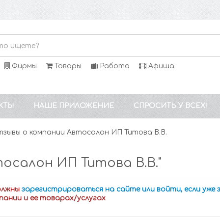
Фирмы
Товары
Работа
Афиша
КТЫ
НАШЕ ПРИЛОЖЕНИЕ
СПРОСИТЬ У ВСЕХ!
зывы о компании Автосалон ИП Титова В.В.
осалон ИП Титова В.В."
олжны
зарегистрироваться на сайте или войти, если уже
пании и ее товарах/услугах