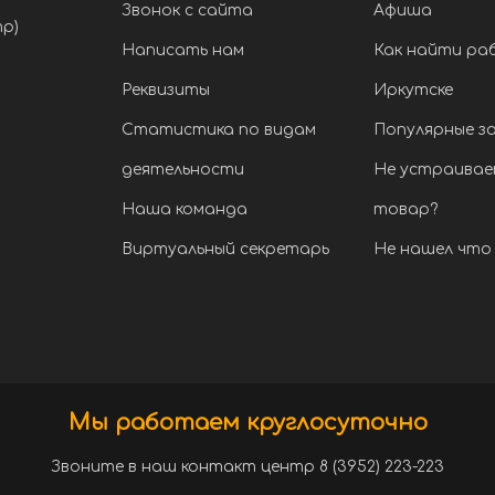
Звонок с сайта
Афиша
тр)
Написать нам
Как найти ра
Реквизиты
Иркутске
Статистика по видам
Популярные з
деятельности
Не устраивае
Наша команда
товар?
Виртуальный секретарь
Не нашел что 
Мы работаем круглосуточно
Звоните в наш контакт центр 8 (3952) 223-223