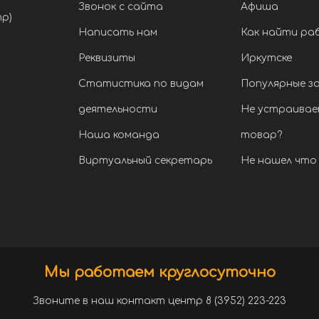
Звонок с сайта
Афиша
тр)
Написать нам
Как найти ра
Реквизиты
Иркутске
Статистика по видам
Популярные з
деятельности
Не устраивае
Наша команда
товар?
Виртуальный секретарь
Не нашел что 
Мы работаем круглосуточно
Звоните в наш контакт центр 8 (3952) 223-223