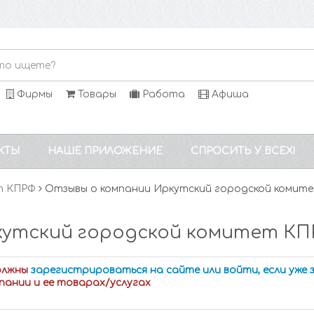
Фирмы
Товары
Работа
Афиша
КТЫ
НАШЕ ПРИЛОЖЕНИЕ
СПРОСИТЬ У ВСЕХ!
т КПРФ
Отзывы о компании Иркутский городской комит
кутский городской комитет КП
олжны
зарегистрироваться на сайте или войти, если уже
пании и ее товарах/услугах