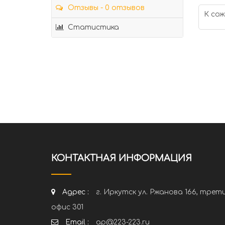
Отзывы - 0 отзывов
К сож
Статистика
КОНТАКТНАЯ ИНФОРМАЦИЯ
Адрес :
г. Иркутск ул. Ржанова 166, трет
офис 301
Email :
ap@223-223.ru