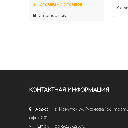
Отзывы - 0 отзывов
К сож
Статистика
КОНТАКТНАЯ ИНФОРМАЦИЯ
Адрес :
г. Иркутск ул. Ржанова 166, трет
офис 301
Email :
ap@223-223.ru