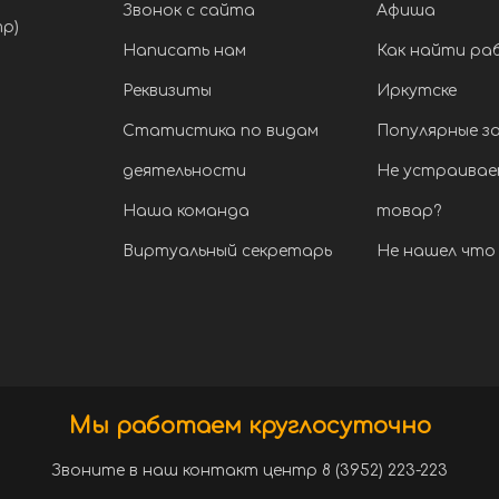
Звонок с сайта
Афиша
тр)
Написать нам
Как найти ра
Реквизиты
Иркутске
Статистика по видам
Популярные з
деятельности
Не устраивае
Наша команда
товар?
Виртуальный секретарь
Не нашел что 
Мы работаем круглосуточно
Звоните в наш контакт центр 8 (3952) 223-223