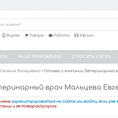
Фирмы
Товары
Работа
Афиша
КТЫ
НАШЕ ПРИЛОЖЕНИЕ
СПРОСИТЬ У ВСЕХ!
Евгения Валерьевна
Отзывы о компании Ветеринарный в
теринарный врач Мальцева Евге
олжны
зарегистрироваться на сайте или войти, если уже
пании и ее товарах/услугах