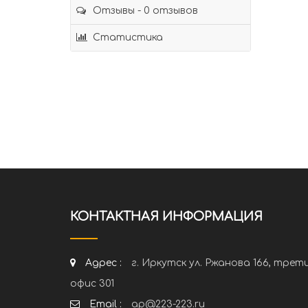
Отзывы - 0 отзывов
Статистика
КОНТАКТНАЯ ИНФОРМАЦИЯ
Адрес :
г. Иркутск ул. Ржанова 166, трет
офис 301
Email :
ap@223-223.ru