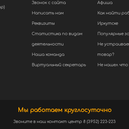
Звонок с сайта
Афиша
тр)
Написать нам
Как найти ра
Реквизиты
Иркутске
Статистика по видам
Популярные з
деятельности
Не устраивае
Наша команда
товар?
Виртуальный секретарь
Не нашел что 
Мы работаем круглосуточно
Звоните в наш контакт центр 8 (3952) 223-223