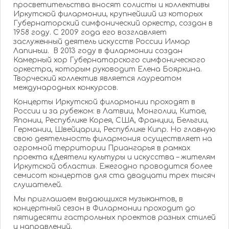
просветительства вносят солисты и коллективы
Иркутской филармонии, крупнейший из которых
Губернаторский симфонический оркестр, создан в
1958 году. С 2009 года его возглавляет
заслуженный деятель искусств России Илмар
Лапиньш. В 2013 году в филармонии создан
Камерный хор Губернаторского симфонического
оркестра, которым руководит Елена Бояркина.
Творческий коллектив является лауреатом
международных конкурсов.
Концерты Иркутской филармонии проходят в
России и за рубежом: в Латвии, Монголии, Китае,
Японии, Республике Корея, США, Франции, Бельгии,
Германии, Швейцарии, Республике Кипр. Но главную
свою деятельность филармония осуществляет на
огромной территории Приангарья в рамках
проекта «Деятели культуры и искусства – жителям
Иркутской области». Ежегодно проводится более
семисот концертов для ста двадцати трех тысяч
слушателей.
Мы приглашаем выдающихся музыкантов, в
концертный сезон в Филармонии проходит до
пятидесяти гастрольных проектов разных стилей
и направлений.