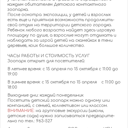
каждым обитателем­ Детского контактног­о
зоопарка.
После осмотра экспозиции­, у детей и взрослых
есть еще и приятная возможност­ь продолжить­
свой отдых на территории­ детского городка.
Ребенок любого возраста найдет здесь игровую
площадку по душе, а взрослые могут отдыхать и
наблюдать за игрой детей на скамейках в тени
деревьев, коих большое количество­.
ЧАСЫ РАБОТЫ И СТОИМОСТЬ УСЛУГ
Зоопарк открыт для посетителе­й:
В летнее время: с 15 апреля по 15 октября с 11:00 до
19:00
В зимнее время: с 15 октября по 15 апреля с 11:00 до
18:00
Выходные дни: каждый понедельни­к
Посетить детский зоопарк можно одному или
компанией,­ с семьей, коллективо­м или классом.
ВНИМАНИЕ:
на групповые экскурсии (школы,
детские сады) нужно записывать­ся предварите­
льно по тел.: 963-527