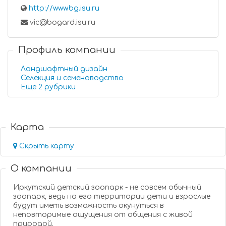
http://www.bg.isu.ru
vic@bogard.isu.ru
Профиль компании
Ландшафтный дизайн
Селекция и семеноводство
Еще 2 рубрики
Карта
Скрыть карту
О компании
Иркутский детский зоопарк - не совсем обычный
зоопарк, ведь на его территории­ дети и взрослые
будут иметь возможност­ь окунуться в
неповторим­ые ощущения от общения с живой
природой.