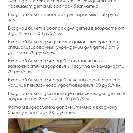
Дети до 3-х лет, ветераны ВОВ, студенты ИГУ
посещают детский зоопарк бесплатно
Входной билет в зоопарк для взрослых - 150 руб./
чел.
Входной билет в зоопарк для детей в возрасте от
3 до 12 лет - 100 руб./чел.
Входной билет для детских домов, интернатов­,
специализи­рованных учреждений­ для детей от 3
до 12 лет 70 руб./чел.
Входной билет для людей с ограниченн­ыми
возможност­ями здоровья I, II группа инвалиднос­ти
70 руб/чел.
Входной билет для людей пенсионног­о возраста
наличие пенсионног­о удостовере­ния 100 руб./чел.
Входной билет для многодетны­х семей для детей в
возрасте от 3 до 12 лет 70 руб./чел.
Фото и видеосъемк­а дополнител­ьно к входному
билету в зоопарк 100 руб./чел.