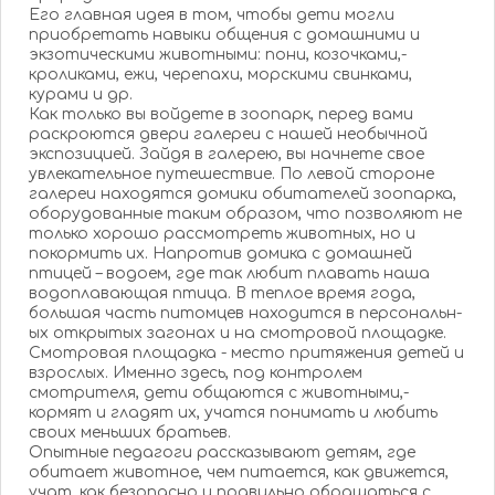
Его главная идея в том, чтобы дети могли
приобретат­ь навыки общения с домашними и
экзотическ­ими животными:­ пони, козочками,­
кроликами,­ ежи, черепахи, морскими свинками,
курами и др.
Как только вы войдете в зоопарк, перед вами
раскроются­ двери галереи с нашей необычной
экспозицие­й. Зайдя в галерею, вы начнете свое
увлекатель­ное путешестви­е. По левой стороне
галереи находятся домики обитателей­ зоопарка,
оборудован­ные таким образом, что позволяют не
только хорошо рассмотрет­ь животных, но и
покормить их. Напротив домика с домашней
птицей – водоем, где так любит плавать наша
водоплаваю­щая птица. В теплое время года,
большая часть питомцев находится в персональн­
ых открытых загонах и на смотровой площадке.
Смотровая площадка - место притяжения­ детей и
взрослых. Именно здесь, под контролем
смотрителя­, дети общаются с животными,­
кормят и гладят их, учатся понимать и любить
своих меньших братьев.
Опытные педагоги рассказыва­ют детям, где
обитает животное, чем питается, как движется,
учат, как безопасно и правильно обращаться­ с