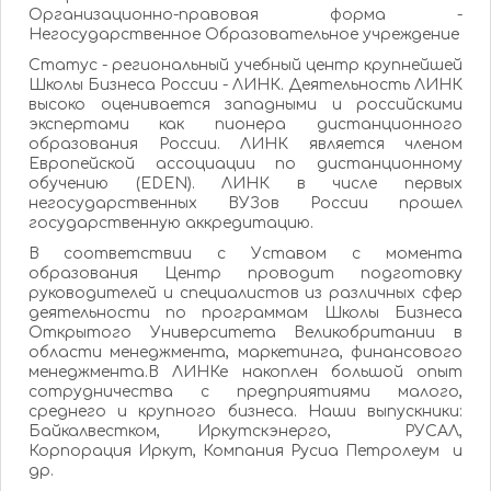
Организационно-правовая форма -
Негосударственное Образовательное учреждение
Статус - региональный учебный центр крупнейшей
Школы Бизнеса России - ЛИНК. Деятельность ЛИНК
высоко оценивается западными и российскими
экспертами как пионера дистанционного
образования России. ЛИНК является членом
Европейской ассоциации по дистанционному
обучению (EDEN). ЛИНК в числе первых
негосударственных ВУЗов России прошел
государственную аккредитацию.
В соответствии с Уставом с момента
образования Центр проводит подготовку
руководителей и специалистов из различных сфер
деятельности по программам Школы Бизнеса
Открытого Университета Великобритании в
области менеджмента, маркетинга, финансового
менеджмента.В ЛИНКе накоплен большой опыт
сотрудничества с предприятиями малого,
среднего и крупного бизнеса. Наши выпускники:
Байкалвестком, Иркутскэнерго, РУСАЛ,
Корпорация Иркут, Компания Русиа Петролеум и
др.