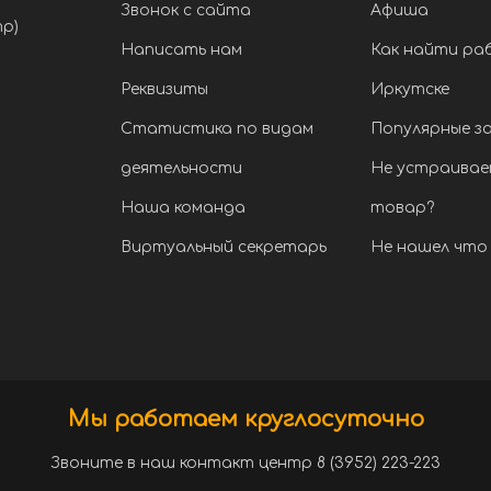
Звонок с сайта
Афиша
тр)
Написать нам
Как найти ра
Реквизиты
Иркутске
Статистика по видам
Популярные з
деятельности
Не устраивае
Наша команда
товар?
Виртуальный секретарь
Не нашел что 
Мы работаем круглосуточно
Звоните в наш контакт центр 8 (3952) 223-223