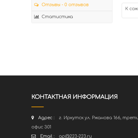
Отзывы - 0 отзывов
К сож
Статистика
КОНТАКТНАЯ ИНФОРМАЦИЯ
Адрес :
г. Иркутск ул. Ржанова 166, трет
офис 301
Email :
ap@223-223.ru