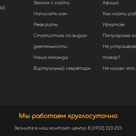
Звонок с сайта
Афиша
тр)
Написать нам
Как найти ра
Реквизиты
Иркутске
Статистика по видам
Популярные з
деятельности
Не устраивае
Наша команда
товар?
Виртуальный секретарь
Не нашел что 
Мы работаем круглосуточно
Звоните в наш контакт центр 8 (3952) 223-223