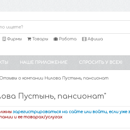
Фирмы
Товары
Работа
Афиша
КТЫ
НАШЕ ПРИЛОЖЕНИЕ
СПРОСИТЬ У ВСЕХ!
Отзывы о компании Нилова Пустынь, пансионат
лова Пустынь, пансионат"
олжны
зарегистрироваться на сайте или войти, если уже
пании и ее товарах/услугах