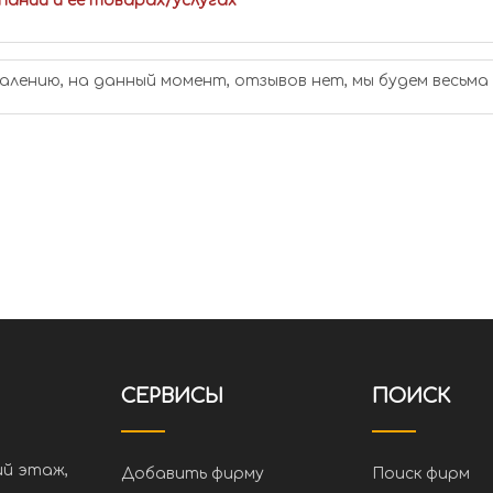
пании и ее товарах/услугах
алению, на данный момент, отзывов нет, мы будем весьма
СЕРВИСЫ
ПОИСК
ий этаж,
Добавить фирму
Поиск фирм