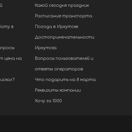
й
Какой сегодня праздник
Расписание транспорта
боту в
Погода в Иркутске
Достопримечательности
апросы
Иркутска
т цена на
Вопросы пользователей и
ответы операторов
искал?
Что подарить на 8 марта
Реквизиты компании
Хочу за 1000