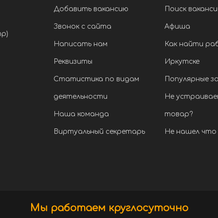
Добавить вакансию
Поиск ваканси
Звонок с сайта
Афиша
тр)
Написать нам
Как найти ра
Реквизиты
Иркутске
Статистика по видам
Популярные з
деятельности
Не устраивае
Наша команда
товар?
Виртуальный секретарь
Не нашел что 
Мы работаем круглосуточно